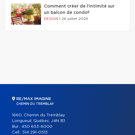
Comment créer de l'intimité sur
un balcon de condo?
DESIGN
|
26 juillet 2026
RE/MAX IMAGINE
CHEMIN DU TREMBLAY
1660, Chemin du Tremblay
Longueuil, Québec, J4N 1E1
Bur.:
450 653-6000
Cell.:
514 291-0513