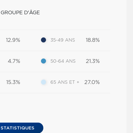
 GROUPE D'ÂGE
12.9%
18.8%
35-49 ANS
4.7%
21.3%
50-64 ANS
15.3%
27.0%
65 ANS ET +
 STATISTIQUES