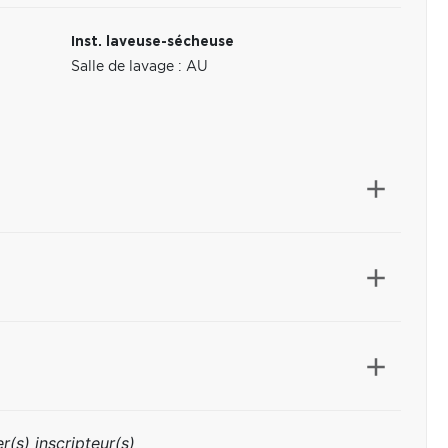
Inst. laveuse-sécheuse
Salle de lavage : AU
r(s) inscripteur(s)